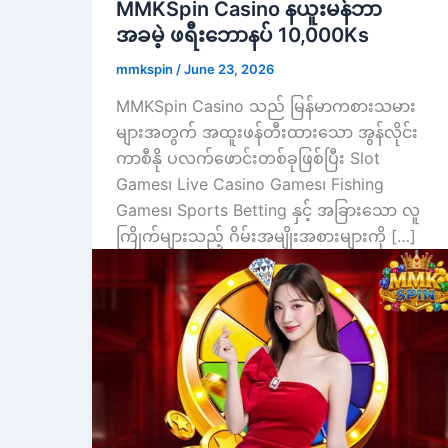
MMKSpin Casino နယူးမန်ဘာ
အခမဲ့ ဖရီးဘောနပ် 10,000Ks
mmkspin
/
June 23, 2026
MMKSpin Casino သည် မြန်မာကစားသမား
များအတွက် အထူးဖန်တီးထားသော အွန်လိုင်း
ကာစီနို ပလက်ဖောင်းတစ်ခုဖြစ်ပြီး Slot
Games၊ Live Casino Games၊ Fishing
Games၊ Sports Betting နှင့် အခြားသော လူ
ကြိုက်များသည့် ဂိမ်းအမျိုးအစားများကို […]